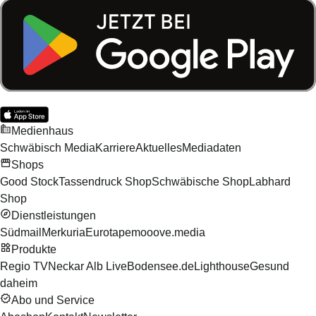
Medienhaus
Schwäbisch Media
Karriere
Aktuelles
Mediadaten
Shops
Good Stock
Tassendruck Shop
Schwäbische Shop
Labhard
Shop
Dienstleistungen
Südmail
Merkuria
Eurotape
mooove.media
Produkte
Regio TV
Neckar Alb Live
Bodensee.de
Lighthouse
Gesund
daheim
Abo und Service