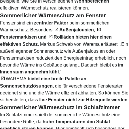
Beispiele, wie Sie in verschiedenen
Wohnbereichen
effektiven Wärmeschutz realisieren können.
Sommerlicher Wärmeschutz am Fenster
Fenster sind ein
zentraler Faktor
beim sommerlichen
Wärmeschutz. Besonders
Außenjalousien
,
Fenstermarkisen
und
Rollläden
bieten hier einen
effektiven Schutz
. Markus Schwab von Warema erläutert: „Ein
außenliegender Sonnenschutz wie Außenjalousien oder
Fenstermarkisen reduziert den Energieeintrag erheblich, noch
bevor die Wärme ins Gebäude gelangt. Dadurch bleibt es
im
Innenraum angenehm kühl
.“
WAREMA
bietet eine breite Palette an
Sonnenschutzlösungen
, die für verschiedene Fensterarten
geeignet sind und die Wärme effizient abhalten. So können Sie
sicherstellen, dass Ihre
Fenster nicht zur Hitzequelle werden
.
Sommerlicher Wärmeschutz im Schlafzimmer
Im Schlafzimmer spielt der sommerliche Wärmeschutz eine
besondere Rolle, da
hohe Temperaturen den Schlaf
erheblich stören können
. Hier empfiehlt sich besonders der