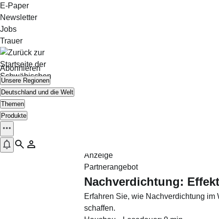
Zum Inhalt springen
E-Paper
Newsletter
Jobs
Trauer
Abonnieren
Unsere Regionen
Deutschland und die Welt
Startseite
Themen
Ratgeber
Produkte
Bauen & Wohnen
Hausbau
Anzeige
Partnerangebot
Nachverdichtung: Effek
Erfahren Sie, wie Nachverdichtung im 
schaffen.