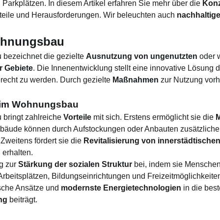
Parkplätzen. In diesem Artikel erfahren Sie mehr über die
Konz
eile und Herausforderungen. Wir beleuchten auch
nachhaltig
ohnungsbau
bezeichnet die gezielte
Ausnutzung von ungenutzten
oder 
r Gebiete
. Die Innenentwicklung stellt eine innovative Lösung
erecht zu werden. Durch gezielte
Maßnahmen
zur Nutzung vorh
g im Wohnungsbau
bringt zahlreiche
Vorteile
mit sich. Erstens ermöglicht sie die
M
äude können durch Aufstockungen oder Anbauten zusätzliche
Zweitens fördert sie die
Revitalisierung von innerstädtische
n
erhalten.
g zur
Stärkung der sozialen Struktur
bei, indem sie Menschen
Arbeitsplätzen, Bildungseinrichtungen und Freizeitmöglichkeite
ische Ansätze und
modernste Energietechnologien
in die bes
ng
beiträgt.