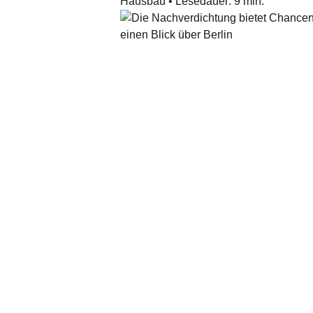
Hausbau
•
Lesedauer:
9
min.