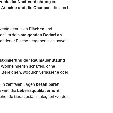
epte der Nachverdichtung
im
e Aspekte und die Chancen
, die durch
wenig genutzten
Flächen
und
 dar, um dem
steigenden Bedarf an
andener Flächen ergeben sich sowohl
aximierung der Raumausnutzung
 Wohneinheiten schaffen, ohne
n Bereichen
, wodurch verlassene oder
 in zentralen Lagen
bezahlbaren
n wird die
Lebensqualität erhöht
.
tehende Bausubstanz integriert werden,