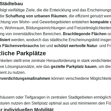
 Städtebau
lgt vielfältige Ziele, die die Entwicklung und das Erscheinun
 die
Schaffung von urbanen Räumen
, die effizient genutzt w
dichtung von Wohn- und Gewerbegebieten entstehen
kompakte u
en, Wohnraum, Bildungseinrichtungen und Freizeitmöglichkeite
lung von innerstädtischen Bereichen.
Brachliegende Flächen
od
lisiert
werden, wodurch das städtische Erscheinungsbild insges
s Flächenverbrauchs
bei und
schützt wertvolle Natur
- und F
zliche Parkplätze
keiten stellt eine zentrale Herausforderung in stark verdichtet
tive Lösungsansätze, wie das
gezielte Parkplatz bauen
, um di
ient zu nutzen.
achverdichtungsmaßnahmen
können verschiedene Möglichkeit
häusern oder Tiefgaragen in zentralen Stadtgebieten ermöglich
kturen nutzen den Stellplatz optimal aus und minimieren den F
 individuellen Mobilität