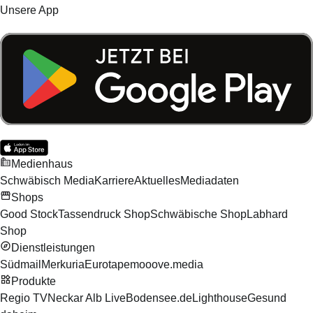
Unsere App
Medienhaus
Schwäbisch Media
Karriere
Aktuelles
Mediadaten
Shops
Good Stock
Tassendruck Shop
Schwäbische Shop
Labhard
Shop
Dienstleistungen
Südmail
Merkuria
Eurotape
mooove.media
Produkte
Regio TV
Neckar Alb Live
Bodensee.de
Lighthouse
Gesund