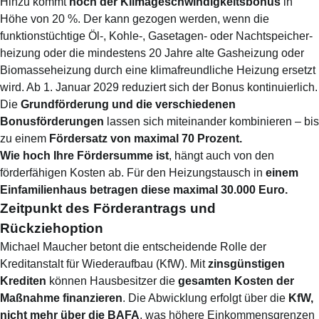
Hinzu kommt
noch der Klimageschwindigkeitsbonus
in
Höhe von 20 %. Der kann gezogen werden, wenn die
funktionstüchtige Öl-, Kohle-, Gasetagen- oder Nachtspeicher­
heizung oder die mindestens 20 Jahre alte Gas­heizung oder
Bio­masse­heizung durch eine klima­freundliche Heizung ersetzt
wird. Ab 1. Januar 2029 reduziert sich der Bonus kontinuierlich.
Die
Grundförderung und die verschiedenen
Bonusförderungen
lassen sich miteinander kombinieren – bis
zu einem
Förder­satz von maximal 70 Prozent.
Wie hoch Ihre Förder­summe ist
, hängt auch von den
förderfähigen Kosten ab. Für den Heizungs­tausch in
einem
Einfamilien­haus betragen diese maximal 30.000 Euro.
Zeitpunkt des Förderantrags und
Rückziehoption
Michael Maucher betont die entscheidende Rolle der
Kreditanstalt für Wiederaufbau (KfW). Mit
zinsgünstigen
Krediten
können Hausbesitzer die
gesamten Kosten der
Maßnahme finanzieren
. Die Abwicklung erfolgt über die
KfW,
nicht mehr über die BAFA
, was höhere Einkommensgrenzen