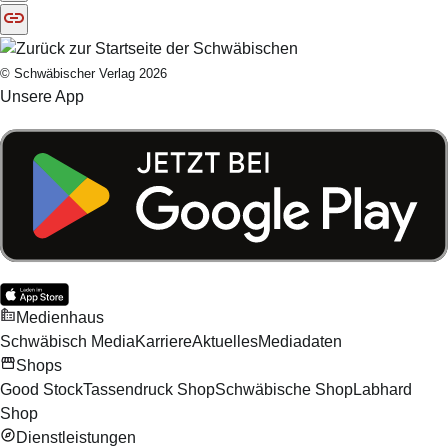
© Schwäbischer Verlag 2026
Unsere App
Medienhaus
Schwäbisch Media
Karriere
Aktuelles
Mediadaten
Shops
Good Stock
Tassendruck Shop
Schwäbische Shop
Labhard
Shop
Dienstleistungen