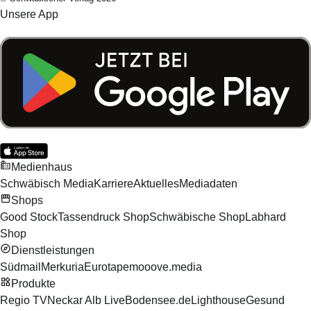
Unsere App
Medienhaus
Schwäbisch Media
Karriere
Aktuelles
Mediadaten
Shops
Good Stock
Tassendruck Shop
Schwäbische Shop
Labhard
Shop
Dienstleistungen
Südmail
Merkuria
Eurotape
mooove.media
Produkte
Regio TV
Neckar Alb Live
Bodensee.de
Lighthouse
Gesund