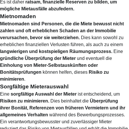
Es ist daher
ratsam, finanzielle Reserven zu bilden, um
mögliche Mietausfälle abzufedern.
Mietnomaden
Mietnomaden sind Personen, die die Miete bewusst nicht
zahlen und oft erheblichen Schaden an der Immobilie
verursachen, bevor sie weiterziehen.
Dies kann sowohl zu
erheblichen finanziellen Verlusten führen, als auch zu einem
langwierigen und kostspieligen Räumungsprozess.
Eine
gründliche Überprüfung der Mieter
und eventuell die
Einholung von Mieter-Selbstauskünften oder
Bonitätsprüfungen
können helfen, dieses
Risiko zu
minimieren
.
Sorgfältige Mieterauswahl
Eine
sorgfältige Auswahl der Mieter
ist entscheidend, um
Risiken zu minimieren.
Dies beinhaltet die
Überprüfung
ihrer Bonität, Referenzen von früheren Vermietern und ihr
allgemeines Verhalten
während des Bewerbungsprozesses.
Ein verantwortungsbewusster und zuverlässiger Mieter
reduziert das Risiko von Mietausfällen und erhält die Immobilie