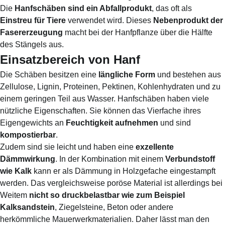
Die
Hanfschäben sind ein Abfallprodukt
, das oft als
Einstreu für Tiere
verwendet wird. Dieses
Nebenprodukt der
Fasererzeugung
macht bei der Hanfpflanze über die Hälfte
des Stängels aus.
Einsatzbereich von Hanf
Die Schäben besitzen eine
längliche Form
und bestehen aus
Zellulose, Lignin, Proteinen, Pektinen, Kohlenhydraten und zu
einem geringen Teil aus Wasser. Hanfschäben haben viele
nützliche Eigenschaften. Sie können das Vierfache ihres
Eigengewichts an
Feuchtigkeit aufnehmen
und sind
kompostierbar
.
Zudem sind sie leicht und haben eine
exzellente
Dämmwirkung
. In der Kombination mit einem
Verbundstoff
wie Kalk
kann er als Dämmung in Holzgefache eingestampft
werden. Das vergleichsweise poröse Material ist allerdings bei
Weitem
nicht so druckbelastbar wie zum Beispiel
Kalksandstein
, Ziegelsteine, Beton oder andere
herkömmliche Mauerwerkmaterialien. Daher lässt man den