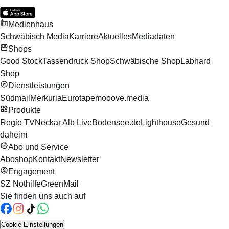
Medienhaus
Schwäbisch Media
Karriere
Aktuelles
Mediadaten
Shops
Good Stock
Tassendruck Shop
Schwäbische Shop
Labhard
Shop
Dienstleistungen
Südmail
Merkuria
Eurotape
mooove.media
Produkte
Regio TV
Neckar Alb Live
Bodensee.de
Lighthouse
Gesund
daheim
Abo und Service
Aboshop
Kontakt
Newsletter
Engagement
SZ Nothilfe
GreenMail
Sie finden uns auch auf
Cookie Einstellungen