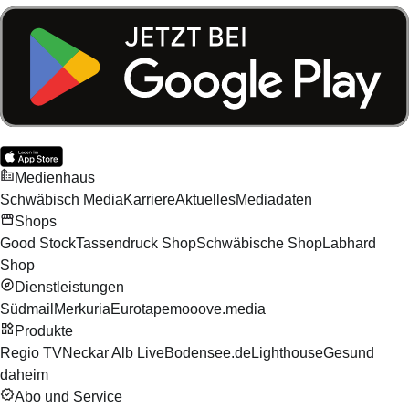
Medienhaus
Schwäbisch Media
Karriere
Aktuelles
Mediadaten
Shops
Good Stock
Tassendruck Shop
Schwäbische Shop
Labhard
Shop
Dienstleistungen
Südmail
Merkuria
Eurotape
mooove.media
Produkte
Regio TV
Neckar Alb Live
Bodensee.de
Lighthouse
Gesund
daheim
Abo und Service