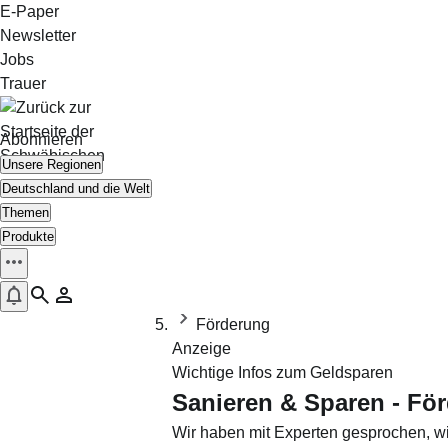
Zum Inhalt springen
E-Paper
Newsletter
Jobs
Trauer
Abonnieren
Unsere Regionen
Deutschland und die Welt
Startseite
Themen
Ratgeber
Produkte
Bauen & Wohnen
Hausbau
Förderung
Anzeige
Wichtige Infos zum Geldsparen
Sanieren & Sparen - Fö
Wir haben mit Experten gesprochen, wi