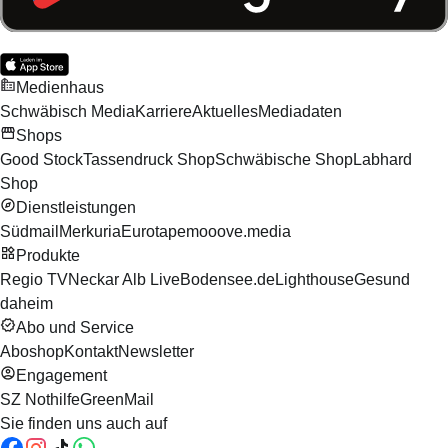
Medienhaus
Schwäbisch Media
Karriere
Aktuelles
Mediadaten
Shops
Good Stock
Tassendruck Shop
Schwäbische Shop
Labhard
Shop
Dienstleistungen
Südmail
Merkuria
Eurotape
mooove.media
Produkte
Regio TV
Neckar Alb Live
Bodensee.de
Lighthouse
Gesund
daheim
Abo und Service
Aboshop
Kontakt
Newsletter
Engagement
SZ Nothilfe
GreenMail
Sie finden uns auch auf