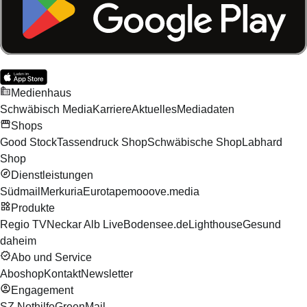
Medienhaus
Schwäbisch Media
Karriere
Aktuelles
Mediadaten
Shops
Good Stock
Tassendruck Shop
Schwäbische Shop
Labhard
Shop
Dienstleistungen
Südmail
Merkuria
Eurotape
mooove.media
Produkte
Regio TV
Neckar Alb Live
Bodensee.de
Lighthouse
Gesund
daheim
Abo und Service
Aboshop
Kontakt
Newsletter
Engagement
SZ Nothilfe
GreenMail