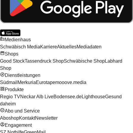
Medienhaus
Schwäbisch Media
Karriere
Aktuelles
Mediadaten
Shops
Good Stock
Tassendruck Shop
Schwäbische Shop
Labhard
Shop
Dienstleistungen
Südmail
Merkuria
Eurotape
mooove.media
Produkte
Regio TV
Neckar Alb Live
Bodensee.de
Lighthouse
Gesund
daheim
Abo und Service
Aboshop
Kontakt
Newsletter
Engagement
SZ Nothilfe
GreenMail