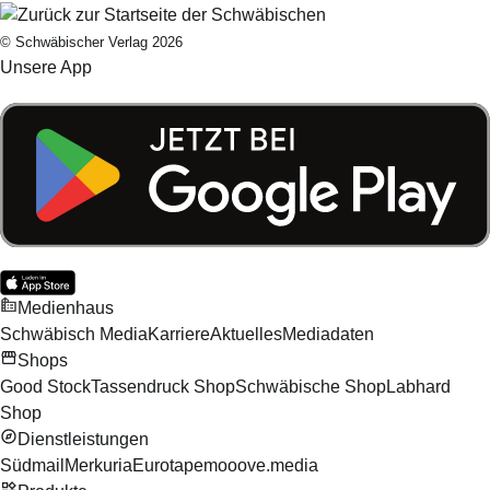
© Schwäbischer Verlag 2026
Unsere App
Medienhaus
Schwäbisch Media
Karriere
Aktuelles
Mediadaten
Shops
Good Stock
Tassendruck Shop
Schwäbische Shop
Labhard
Shop
Dienstleistungen
Südmail
Merkuria
Eurotape
mooove.media